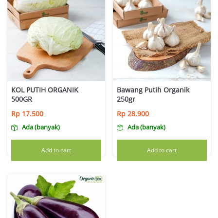
KOL PUTIH ORGANIK
Bawang Putih Organik
500GR
250gr
Rp
17.500
Rp
28.900
Ada (banyak)
Ada (banyak)
Add to cart
Add to cart