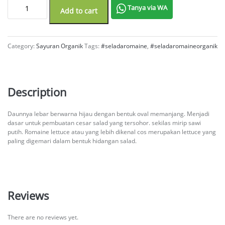
SELADA ROMAINE ORGANIK 250GR quantity
Tanya via WA
Add to cart
Category:
Sayuran Organik
Tags:
#seladaromaine
,
#seladaromaineorganik
Description
Daunnya lebar berwarna hijau dengan bentuk oval memanjang. Menjadi
dasar untuk pembuatan cesar salad yang tersohor. sekilas mirip sawi
putih. Romaine lettuce atau yang lebih dikenal cos merupakan lettuce yang
paling digemari dalam bentuk hidangan salad.
Reviews
There are no reviews yet.