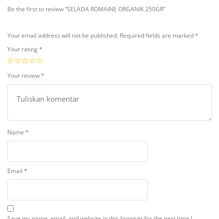
Be the first to review “SELADA ROMAINE ORGANIK 250GR”
Your email address will not be published.
Required fields are marked
*
Your rating
*
Your review
*
Name
*
Email
*
Save my name, email, and website in this browser for the next time I